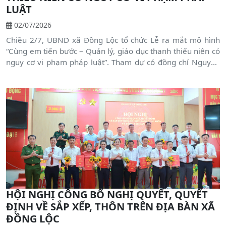
LUẬT
02/07/2026
Chiều 2/7, UBND xã Đồng Lộc tổ chức Lễ ra mắt mô hình
“Cùng em tiến bước – Quản lý, giáo dục thanh thiếu niên có
nguy cơ vi phạm pháp luật”. Tham dự có đồng chí Nguyễn
Đại Đồng – UVBTV, Phó Chủ tịch UBND xã cùng đại diện các
ban, ngành, đoàn thể, lực lượng Công an, các nhà trường và
tổ an ninh cơ sở.
HỘI NGHỊ CÔNG BỐ NGHỊ QUYẾT, QUYẾT
ĐỊNH VỀ SẮP XẾP, THÔN TRÊN ĐỊA BÀN XÃ
ĐỒNG LỘC