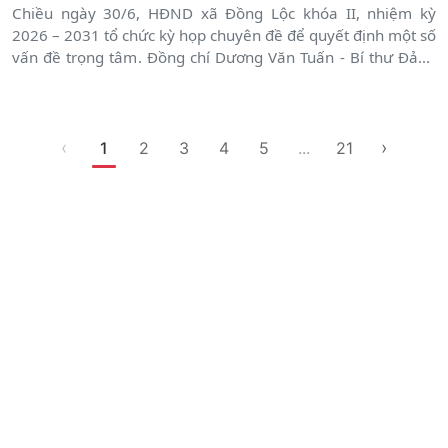
Chiều ngày 30/6, HĐND xã Đồng Lộc khóa II, nhiệm kỳ
2026 – 2031 tổ chức kỳ họp chuyên đề để quyết định một số
vấn đề trọng tâm. Đồng chí Dương Văn Tuấn - Bí thư Đảng
ủy, Chủ tịch HĐND xã và đồng chí Bùi Huy Thọ - Phó Chủ
tịch HĐND xã chủ trì kỳ họp. Tham dự có các đồng chí
Thường trực Đảng ủy, Ban Thường vụ Đảng ủy; lãnh đạo
UBND xã; Ban Thường trực Ủy ban MTTQ Việt Nam xã; đại
‹
›
1
2
3
4
5
...
21
diện các phòng, ban, ngành, đoàn thể; các vị đại biểu HĐND
xã khóa I, nhiệm kỳ 2026 – 2031 cùng đại diện các cơ quan,
đơn vị liên quan.