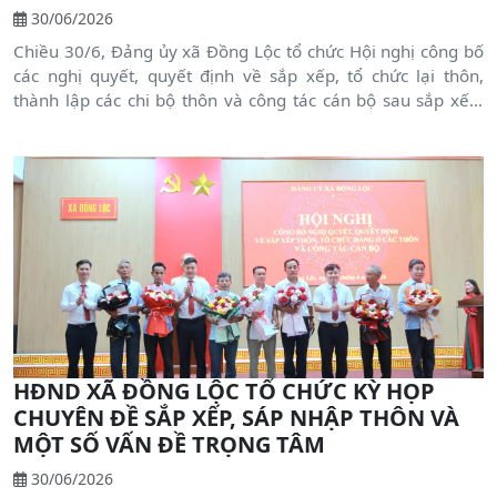
30/06/2026
Chiều 30/6, Đảng ủy xã Đồng Lộc tổ chức Hội nghị công bố
các nghị quyết, quyết định về sắp xếp, tổ chức lại thôn,
thành lập các chi bộ thôn và công tác cán bộ sau sắp xếp.
Tham dự hội nghị có các đồng chí Thường trực Đảng ủy,
HĐND, UBND, Ủy ban MTTQ Việt Nam xã; các đồng chí Ủy
viên Ban Thường vụ, Ban Chấp hành Đảng bộ xã; lãnh đạo
các ban xây dựng Đảng, các tổ chức chính trị - xã hội; bí thư
chi bộ, trưởng thôn.
HĐND XÃ ĐỒNG LỘC TỔ CHỨC KỲ HỌP
CHUYÊN ĐỀ SẮP XẾP, SÁP NHẬP THÔN VÀ
MỘT SỐ VẤN ĐỀ TRỌNG TÂM
30/06/2026