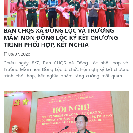
BAN CHQS XÃ ĐỒNG LỘC VÀ TRƯỜNG
MẦM NON ĐỒNG LỘC KÝ KẾT CHƯƠNG
TRÌNH PHỐI HỢP, KẾT NGHĨA
08/07/2026
Chiều ngày 8/7, Ban CHQS xã Đồng Lộc phối hợp với
Trường Mầm non Đồng Lộc tổ chức Hội nghị ký kết chương
trình phối hợp, kết nghĩa nhằm tăng cường mối quan hệ
đoàn kết, gắn bó giữa lực lượng vũ trang với nhà trường,
góp phần thực hiện hiệu quả công tác dân vận và xây dựng
cơ sở vững mạnh. Tham dự hội nghị có Thượng tá Nguyễn
Đình Hoàng - Phó Chỉ huy trưởng Ban Chỉ huy Khu vực
phòng thủ 1 Nam Hồng Lĩnh; ở xã có đồng chí Dương Văn
Tuấn - Bí thư Đảng ủy, Chủ tịch HĐND xã; đồng chí Bùi
Chiến Thắng - Chủ tịch UBND xã cùng lãnh đạo Ban CHQS
xã, Ban Giám hiệu, cán bộ, giáo viên Trường Mầm non