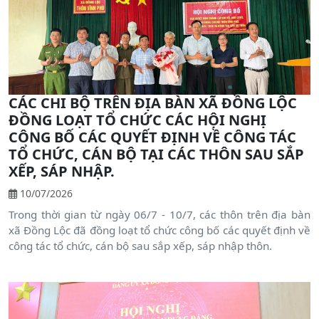
đồng chí Bùi Huy Thọ - Phó Chủ tịch HĐND xã chủ trì hội
nghị. Dự hội nghị có lãnh đạo UBND xã, lãnh đạo Ủy ban
MTTQ Việt Nam xã, Trưởng, Phó các Ban HĐND.
CÁC CHI BỘ TRÊN ĐỊA BÀN XÃ ĐỒNG LỘC
ĐỒNG LOẠT TỔ CHỨC CÁC HỘI NGHỊ
CÔNG BỐ CÁC QUYẾT ĐỊNH VỀ CÔNG TÁC
TỔ CHỨC, CÁN BỘ TẠI CÁC THÔN SAU SẮP
XẾP, SÁP NHẬP.
10/07/2026
Trong thời gian từ ngày 06/7 - 10/7, các thôn trên địa bàn
xã Đồng Lộc đã đồng loạt tổ chức công bố các quyết định về
công tác tổ chức, cán bộ sau sắp xếp, sáp nhập thôn.