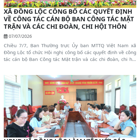
XÃ ĐỒNG LỘC CÔNG BỐ CÁC QUYẾT ĐỊNH
VỀ CÔNG TÁC CÁN BỘ BAN CÔNG TÁC MẶT
TRẬN VÀ CÁC CHI ĐOÀN, CHI HỘI THÔN
07/07/2026
Chiều 7/7, Ban Thường trực Ủy ban MTTQ Việt Nam xã
Đồng Lộc tổ chức Hội nghị công bố các quyết định về công
tác cán bộ Ban Công tác Mặt trận và các chi đoàn, chi hội
thôn sau khi thực hiện sắp xếp, sáp nhập đơn vị hành chính.
Dự hội nghị có đồng chí Nguyễn Thị Thu Hiền - Phó Bí thư
Thường trực Đảng ủy xã; đồng chí Phan Văn Lương - UVBTV,
Chủ tịch Ủy ban MTTQ Việt Nam xã; lãnh đạo UBND xã, các
tổ chức chính trị - xã hội, hội quần chúng cấp xã cùng
Trưởng Ban Công tác Mặt trận và cán bộ các chi đoàn, chi
hội trên địa bàn.