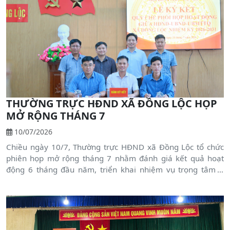
THƯỜNG TRỰC HĐND XÃ ĐỒNG LỘC HỌP
MỞ RỘNG THÁNG 7
10/07/2026
Chiều ngày 10/7, Thường trực HĐND xã Đồng Lộc tổ chức
phiên họp mở rộng tháng 7 nhằm đánh giá kết quả hoạt
động 6 tháng đầu năm, triển khai nhiệm vụ trọng tâm 6
tháng cuối năm và thống nhất các nội dung chuẩn bị cho Kỳ
họp thứ 3 (kỳ họp thường lệ giữa năm 2026) HĐND xã khóa
II, nhiệm kỳ 2026 – 2031. Triển khai ký kết quy chế phối hợp
hoạt động giữa HĐND, UBND và Ủy ban MTTQ. Đồng chí
Dương Văn Tuấn - Bí thư Đảng ủy, Chủ tịch HĐND xã và