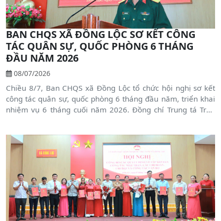
Đồng Lộc.
BAN CHQS XÃ ĐỒNG LỘC SƠ KẾT CÔNG
TÁC QUÂN SỰ, QUỐC PHÒNG 6 THÁNG
ĐẦU NĂM 2026
08/07/2026
Chiều 8/7, Ban CHQS xã Đồng Lộc tổ chức hội nghị sơ kết
công tác quân sự, quốc phòng 6 tháng đầu năm, triển khai
nhiệm vụ 6 tháng cuối năm 2026. Đồng chí Trung tá Trần
Quang Đại - UVBTV, Chỉ huy trưởng Ban CHQS xã chủ trì hội
nghị. Tham dự có đồng chí Phan Anh Đức - UVBTV, Phó Chủ
tịch UBND xã cùng các thôn đội trưởng trên địa bàn.