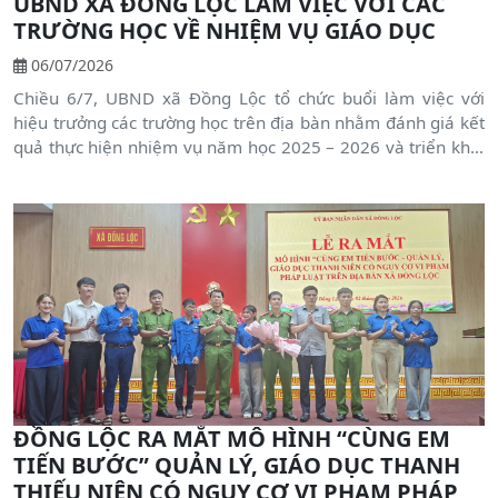
UBND XÃ ĐỒNG LỘC LÀM VIỆC VỚI CÁC
TRƯỜNG HỌC VỀ NHIỆM VỤ GIÁO DỤC
06/07/2026
Chiều 6/7, UBND xã Đồng Lộc tổ chức buổi làm việc với
hiệu trưởng các trường học trên địa bàn nhằm đánh giá kết
quả thực hiện nhiệm vụ năm học 2025 – 2026 và triển khai
nhiệm vụ trọng tâm chuẩn bị năm học 2026 – 2027. Đồng
chí Bùi Chiến Thắng - Chủ tịch UBND xã và đồng chí Nguyễn
Đại Đồng - Phó Chủ tịch UBND xã chủ trì buổi làm việc
ĐỒNG LỘC RA MẮT MÔ HÌNH “CÙNG EM
TIẾN BƯỚC” QUẢN LÝ, GIÁO DỤC THANH
THIẾU NIÊN CÓ NGUY CƠ VI PHẠM PHÁP