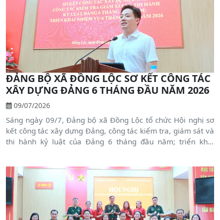
ĐẢNG BỘ XÃ ĐỒNG LỘC SƠ KẾT CÔNG TÁC
XÂY DỰNG ĐẢNG 6 THÁNG ĐẦU NĂM 2026
09/07/2026
Sáng ngày 09/7, Đảng bộ xã Đồng Lộc tổ chức Hội nghị sơ
kết công tác xây dựng Đảng, công tác kiểm tra, giám sát và
thi hành kỷ luật của Đảng 6 tháng đầu năm; triển khai
nhiệm vụ 6 tháng cuối năm 2026. Tham dự hội nghị có đại
diện Ban Tổ chức Tỉnh ủy, Ban Tuyên giáo và Dân vận Tỉnh
ủy. Chủ trì hội nghị có đồng chí Dương Văn Tuấn - Bí thư
Đảng ủy, Chủ tịch HĐND xã; đồng chí Nguyễn Thị Thu Hiền -
Phó Bí thư Thường trực Đảng ủy; đồng chí Bùi Chiến Thắng -
Phó Bí thư Đảng ủy, Chủ tịch UBND xã.