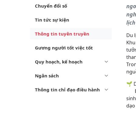
ngơ
Chuyển đổi số
ngh
Tin tức sự kiện
lịc
Thông tin tuyên truyền
Du l
Khu 
Gương người tốt việc tốt
tưởn
tha
Quy hoạch, kế hoạch
Tron
nguồ
Ngân sách
🌱 D
Thông tin chỉ đạo điều hành
Bên 
sinh
dạo