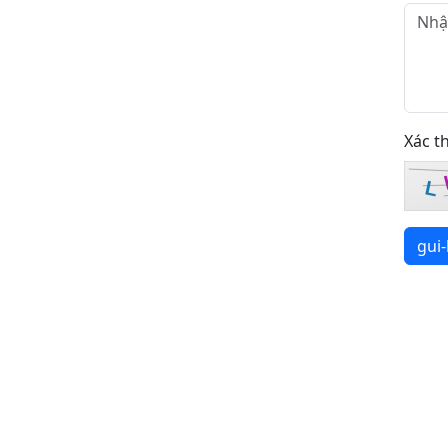
Xác t
L
gui-