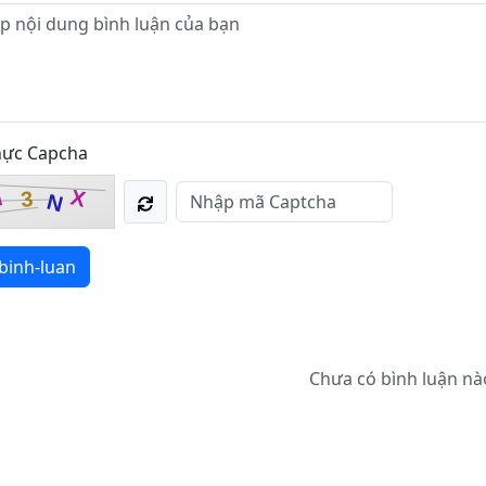
hực Capcha
X
I
3
N
binh-luan
Chưa có bình luận nà