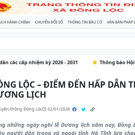
ÁCH HÀNH CHÍNH
CHUYỂN ĐỔI SỐ
THÔNG TIN BẦU CỬ
VĂN BẢN PHÁP 
ác cấp nhiệm kỳ 2026 - 2031
Thông báo Hội nghị 
ỒNG LỘC – ĐIỂM ĐẾN HẤP DẪN T
ƯƠNG LỊCH
uyền thông Đồng Lộc
02/01/2026
ng những ngày nghỉ lễ Dương lịch năm nay, Đồng L
ều người dân trong và ngoài tỉnh Hà Tĩnh lựa chọ