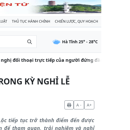
LUẬT
THỦ TỤC HÀNH CHÍNH
CHIẾN LƯỢC, QUY HOẠCH
Hà Tĩnh
25
° -
28
°C
đối thoại trực tiếp của người đứng đầu cấp uỷ, chính q
RONG KỲ NGHỈ LỄ
A -
A+
ộc tiếp tục trở thành điểm đến được
n để tham quan, trải nghiệm và nghỉ