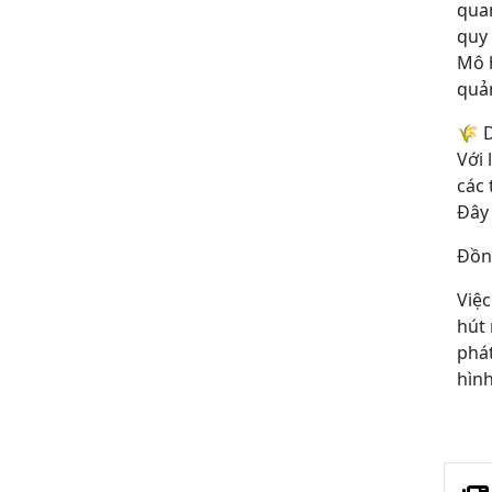
quan
quy 
Mô h
quản
🌾 D
Với 
các 
Đây 
Đồng
Việc
hút 
phát
hình