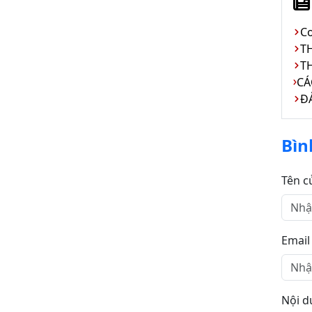
Cơ
TH
T
Đ
Bìn
Tên c
Email
Nội d