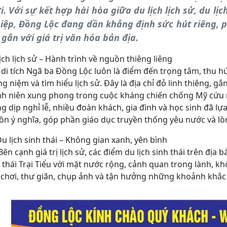
i. Với sự kết hợp hài hòa giữa du lịch lịch sử, du lịc
iệp, Đồng Lộc đang dần khẳng định sức hút riêng, p
h gắn với giá trị văn hóa bản địa.
ịch lịch sử – Hành trình về nguồn thiêng liêng
di tích Ngã ba Đồng Lộc luôn là điểm đến trọng tâm, thu 
g niệm và tìm hiểu lịch sử. Đây là địa chỉ đỏ linh thiêng, g
nh niên xung phong trong cuộc kháng chiến chống Mỹ cứu 
g dịp nghỉ lễ, nhiều đoàn khách, gia đình và học sinh đã l
n ý nghĩa, góp phần giáo dục truyền thống yêu nước và lòn
u lịch sinh thái – Không gian xanh, yên bình
cạnh giá trị lịch sử, các điểm du lịch sinh thái trên địa
 thái Trại Tiểu với mặt nước rộng, cảnh quan trong lành, k
 chơi, thư giãn, chụp ảnh và tận hưởng những khoảnh khắc