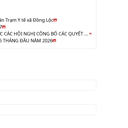
n Trạm Y tế xã Đồng Lộc
7
CÁC CHI BỘ TRÊN ĐỊA BÀN XÃ ĐỒNG LỘC ĐỒNG LOẠT TỔ CHỨC CÁC HỘI NGHỊ CÔNG BỐ CÁC QUYẾT ĐỊNH VỀ CÔNG TÁC TỔ CHỨC, CÁN BỘ TẠI CÁC THÔN SAU SẮP XẾP, SÁP NHẬP.
6 THÁNG ĐẦU NĂM 2026