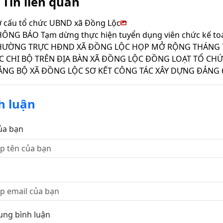
Tin liên quan
 cấu tổ chức UBND xã Đồng Lộc
ÔNG BÁO Tạm dừng thực hiện tuyển dụng viên chức kế toá
HƯỜNG TRỰC HĐND XÃ ĐỒNG LỘC HỌP MỞ RỘNG THÁNG 
ẢNG BỘ XÃ ĐỒNG LỘC SƠ KẾT CÔNG TÁC XÂY DỰNG ĐẢNG 
h luận
ủa bạn
ung bình luận