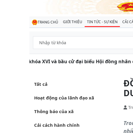
GIỚI THIỆU
TIN TỨC - SỰ KIỆN
CẢI C
TRANG CHỦ
ốc hội khóa XVI và bầu cử đại biểu Hội đồng nhân dân c
Đ
Tất cả
D
Hoạt động của lãnh đạo xã
Tr
Thông báo của xã
Tro
Cải cách hành chính
nhi