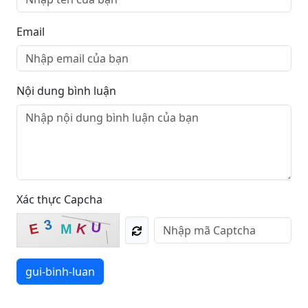
Email
Nội dung bình luận
Xác thực Capcha
3
U
K
E
M
gui-binh-luan