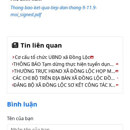
Thong-bao-ket-qua-tiep-dan-thang-9-11.9-
moi_signed.pdf
Tin liên quan
Cơ cấu tổ chức UBND xã Đồng Lộc
THÔNG BÁO Tạm dừng thực hiện tuyển dụng viên chức kế toán Trạm Y tế xã Đồng Lộc
THƯỜNG TRỰC HĐND XÃ ĐỒNG LỘC HỌP MỞ RỘNG THÁNG 7
CÁC CHI BỘ TRÊN ĐỊA BÀN XÃ ĐỒNG LỘC ĐỒNG LOẠT TỔ CHỨC CÁC HỘI NGHỊ CÔNG BỐ CÁC QUYẾT ĐỊNH VỀ CÔNG TÁC TỔ CHỨC, CÁN BỘ TẠI CÁC THÔN SAU SẮP XẾP, SÁP NHẬP.
ĐẢNG BỘ XÃ ĐỒNG LỘC SƠ KẾT CÔNG TÁC XÂY DỰNG ĐẢNG 6 THÁNG ĐẦU NĂM 2026
Bình luận
Tên của bạn