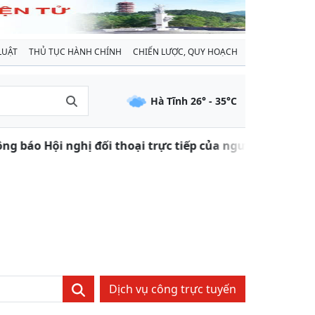
LUẬT
THỦ TỤC HÀNH CHÍNH
CHIẾN LƯỢC, QUY HOẠCH
Hà Tĩnh
26
° -
35
°C
g báo Hội nghị đối thoại trực tiếp của người đứng đầu 
Dịch vụ công trực tuyến