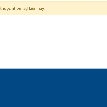
 thuộc nhóm sự kiện này.
h