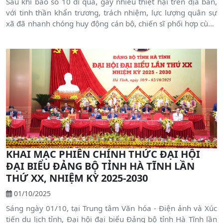
Sau khi bão số 10 đi qua, gây nhiều thiệt hại trên địa bàn,
với tinh thần khẩn trương, trách nhiệm, lực lượng quân sự
xã đã nhanh chóng huy động cán bộ, chiến sĩ phối hợp cùng
các ban, ngành, đoàn thể và bà con nhân dân tập trung
khắc phục hậu quả
KHAI MẠC PHIÊN CHÍNH THỨC ĐẠI HỘI
ĐẠI BIỂU ĐẢNG BỘ TỈNH HÀ TĨNH LẦN
THỨ XX, NHIỆM KỲ 2025-2030
01/10/2025
Sáng ngày 01/10, tại Trung tâm Văn hóa - Điện ảnh và Xúc
tiến du lịch tỉnh, Đại hội đại biểu Đảng bộ tỉnh Hà Tĩnh lần