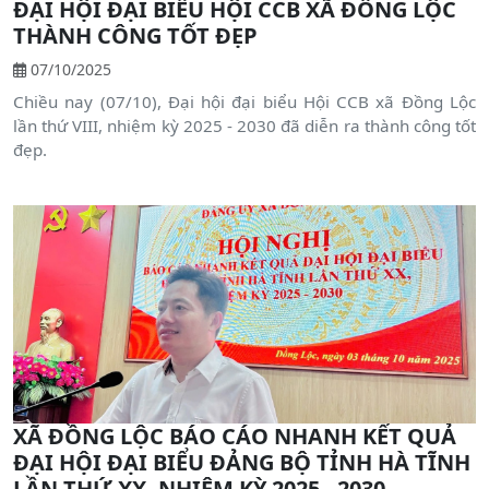
ĐẠI HỘI ĐẠI BIỂU HỘI CCB XÃ ĐỒNG LỘC
THÀNH CÔNG TỐT ĐẸP
07/10/2025
Chiều nay (07/10), Đại hội đại biểu Hội CCB xã Đồng Lộc
lần thứ VIII, nhiệm kỳ 2025 - 2030 đã diễn ra thành công tốt
đẹp.
XÃ ĐỒNG LỘC BÁO CÁO NHANH KẾT QUẢ
ĐẠI HỘI ĐẠI BIỂU ĐẢNG BỘ TỈNH HÀ TĨNH
LẦN THỨ XX, NHIỆM KỲ 2025 - 2030.