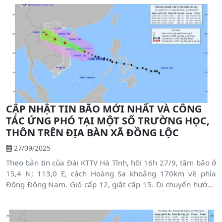
CẬP NHẬT TIN BÃO MỚI NHẤT VÀ CÔNG
TÁC ỨNG PHÓ TẠI MỘT SỐ TRƯỜNG HỌC,
THÔN TRÊN ĐỊA BÀN XÃ ĐỒNG LỘC
27/09/2025
Theo bản tin của Đài KTTV Hà Tĩnh, hồi 16h 27/9, tâm bão ở
15,4 N; 113,0 E, cách Hoàng Sa khoảng 170km về phía
Đông Đông Nam. Gió cấp 12, giật cấp 15. Di chuyển hướng
Tây Tây Bắc, tốc độ 30 - 35km.