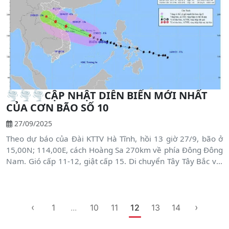
🌪️🌪️🌪️CẬP NHẬT DIỄN BIẾN MỚI NHẤT
CỦA CƠN BÃO SỐ 10
27/09/2025
Theo dự báo của Đài KTTV Hà Tĩnh, hồi 13 giờ 27/9, bão ở
15,00N; 114,00E, cách Hoàng Sa 270km về phía Đông Đông
Nam. Gió cấp 11-12, giật cấp 15. Di chuyển Tây Tây Bắc với
tốc độ 30-35km/h.
‹
›
1
...
10
11
12
13
14