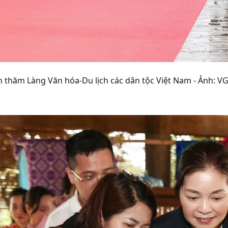
n thăm Làng Văn hóa-Du lịch các dân tộc Việt Nam - Ảnh: