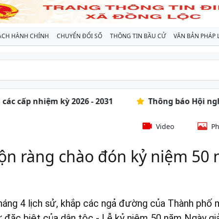
ÁCH HÀNH CHÍNH
CHUYỂN ĐỔI SỐ
THÔNG TIN BẦU CỬ
VĂN BẢN PHÁP 
2026 - 2031
Thông báo Hội nghị đối thoại trực 
Video
Ph
ộn ràng chào đón kỷ niệm 50 
tháng 4 lịch sử, khắp các ngả đường của Thành phố
ử đặc biệt của dân tộc - Lễ kỷ niệm 50 năm Ngày g