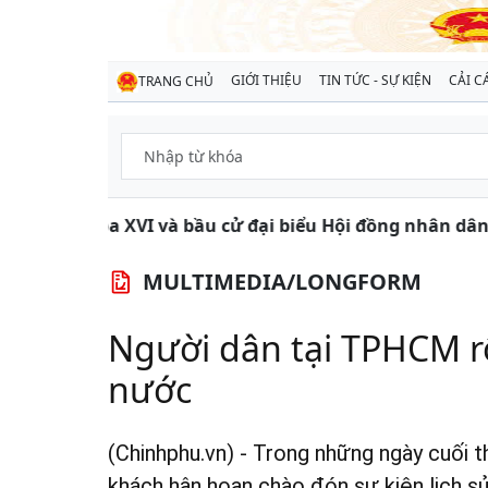
GIỚI THIỆU
TIN TỨC - SỰ KIỆN
CẢI C
TRANG CHỦ
và bầu cử đại biểu Hội đồng nhân dân các cấp nhiệm kỳ 
MULTIMEDIA/LONGFORM
Người dân tại TPHCM r
nước
(Chinhphu.vn) - Trong những ngày cuối 
khách hân hoan chào đón sự kiện lịch s