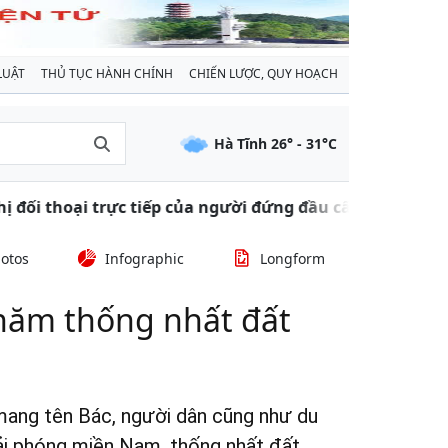
LUẬT
THỦ TỤC HÀNH CHÍNH
CHIẾN LƯỢC, QUY HOẠCH
Hà Tĩnh
26
° -
31
°C
tiếp của người đứng đầu cấp uỷ, chính quyền với người 
otos
Infographic
Longform
năm thống nhất đất
 mang tên Bác, người dân cũng như du
iải phóng miền Nam, thống nhất đất